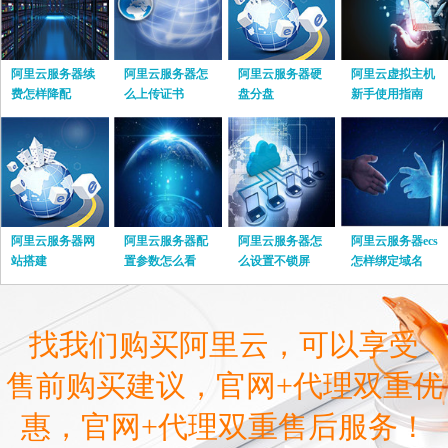
阿里云服务器续
阿里云服务器怎
阿里云服务器硬
阿里云虚拟主机
费怎样降配
么上传证书
盘分盘
新手使用指南
阿里云服务器网
阿里云服务器配
阿里云服务器怎
阿里云服务器ecs
站搭建
置参数怎么看
么设置不锁屏
怎样绑定域名
找我们购买阿里云，可以享受
售前购买建议，官网+代理双重优
惠，官网+代理双重售后服务！