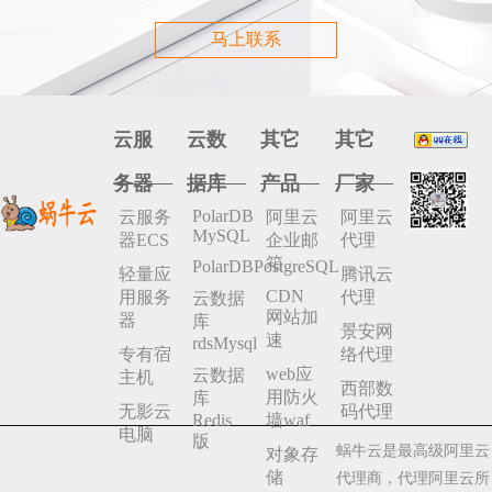
马上联系
云服
云数
其它
其它
务器
据库
产品
厂家
PolarDB
云服务
阿里云
阿里云
MySQL
器ECS
企业邮
代理
箱
PolarDBPostgreSQL
轻量应
腾讯云
CDN
用服务
代理
云数据
网站加
器
库
景安网
速
rdsMysql
专有宿
络代理
web应
云数据
主机
西部数
用防火
库
无影云
码代理
Redis
墙waf
电脑
版
蜗牛云是最高级阿里云
对象存
储
代理商，代理阿里云所