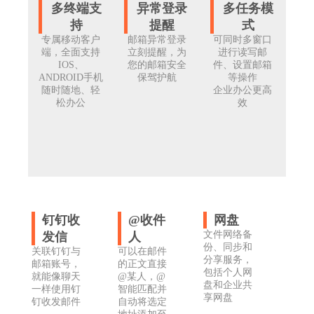
多终端支
异常登录
多任务模
持
提醒
式
专属移动客户
邮箱异常登录
可同时多窗口
端，全面支持
立刻提醒，为
进行读写邮
IOS、
您的邮箱安全
件、设置邮箱
ANDROID手机
保驾护航
等操作
随时随地、轻
企业办公更高
松办公
效
钉钉收
@收件
网盘
文件网络备
发信
人
份、同步和
关联钉钉与
可以在邮件
分享服务，
邮箱账号，
的正文直接
包括个人网
就能像聊天
@某人，@
盘和企业共
一样使用钉
智能匹配并
享网盘
钉收发邮件
自动将选定