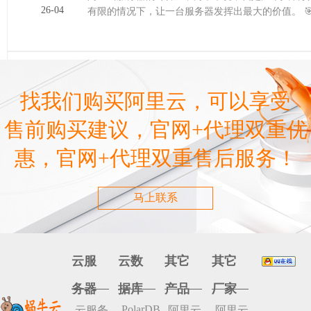
26-04
有限的情况下，让一台服务器发挥出最大的价值。 🎯两大主流合租方案对比 在动手前，可以先通过下面这个表格快速了
解两种主流方式的特……
22
阿里云服务器和本地虚拟机区别在哪里
找我们购买阿里云，可以享受
阿里云服务器和本地虚拟机，就像是租用云端的“公寓
26-04
以调整房间大小，按需付费；后者虽然自由，但水电
售前购买建议，官网+代理双重优
的具体区别。 对比维……
惠，官网+代理双重售后服务！
22
马上联系
域名备案接入阿里云服务器失败怎么办
域名备案接入阿里云失败，别担心，这通常不是大问
26-04
云服
云数
其它
其它
务器
据库
产品
厂家
阿里云服务器备案码在哪申请的
PolarDB
云服务
阿里云
阿里云