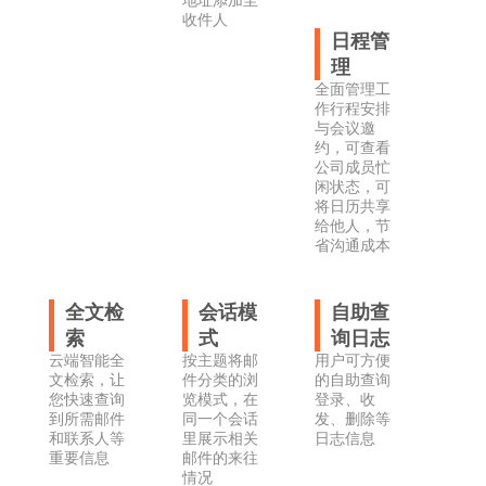
地址添加至
收件人
日程管
理
全面管理工
作行程安排
与会议邀
约，可查看
公司成员忙
闲状态，可
将日历共享
给他人，节
省沟通成本
全文检
会话模
自助查
索
式
询日志
云端智能全
按主题将邮
用户可方便
文检索，让
件分类的浏
的自助查询
您快速查询
览模式，在
登录、收
到所需邮件
同一个会话
发、删除等
和联系人等
里展示相关
日志信息
重要信息
邮件的来往
情况