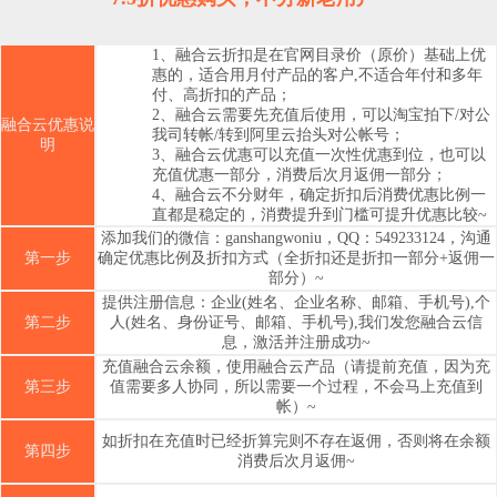
1、融合云折扣是在官网目录价（原价）基础上优
惠的，适合用月付产品的客户,不适合年付和多年
付、高折扣的产品；
2、融合云需要先充值后使用，可以淘宝拍下/对公
融合云优惠说
我司转帐/转到阿里云抬头对公帐号；
明
3、融合云优惠可以充值一次性优惠到位，也可以
充值优惠一部分，消费后次月返佣一部分；
4、融合云不分财年，确定折扣后消费优惠比例一
直都是稳定的，消费提升到门槛可提升优惠比较~
添加我们的微信：ganshangwoniu，QQ：549233124，沟通
第一步
确定优惠比例及折扣方式（全折扣还是折扣一部分+返佣一
部分）~
提供注册信息：企业(姓名、企业名称、邮箱、手机号),个
第二步
人(姓名、身份证号、邮箱、手机号),我们发您融合云信
息，激活并注册成功~
充值融合云余额，使用融合云产品（请提前充值，因为充
第三步
值需要多人协同，所以需要一个过程，不会马上充值到
帐）~
如折扣在充值时已经折算完则不存在返佣，否则将在余额
第四步
消费后次月返佣~