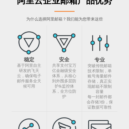
阿里云企业邮箱产品优势
为什么选择阿里邮箱？我们能为您带来这些
稳定
安全
专业
基于阿里自主
共享支付宝万
突破传统邮箱
研发的飞天
亿金融级安全
技术限制，单
云，确保电子
体系，从核心
账号海量邮件
邮件服务全天
到外围多层防
存储，真正实
候可用
护&监控体
现邮箱不限制
系，全方位防
容量
护
每一封邮件都
会存储3份，保
证数据可靠性