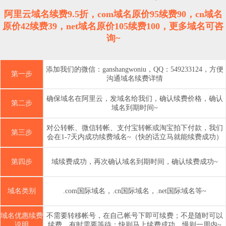
阿里云域名续费9.5折，com域名原价95续费90，cn域名
原价42续费39，net域名原价105续费100，更多域名可咨
询~
添加我们的微信：ganshangwoniu，QQ：549233124，方便
第一步
沟通域名续费详情
确保域名在阿里云，发域名给我们，确认续费价格，确认
第二步
域名到期时间~
对公转帐、微信转帐、支付宝转帐或淘宝拍下付款，我们
第三步
会在1-7天内成功续费域名~（快的话立马就能续费成功）
第四步
域续费成功，再次确认域名到期时间，确认续费成功~
域名类别
.com国际域名，.cn国际域名，.net国际域名等~
域名优惠续费
不需要转移帐号，在自己帐号下即可续费；不是随时可以
说明
续费，有时需要等待；快则马上续费成功，慢则一周内~