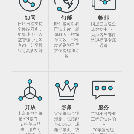
协同
钉邮
畅邮
日历日程支持
邮件也可以看
阿里云自建全
全终端同步，
已读未读，就
球数据中心，
更集成了会议
像聊天一样简
为海内外邮件
室管理，忙闲
单高效，邮件
沟通提供专属
查询，分享授
发送到聊天里
通道
权等高阶功能
方便提醒和讨
论
开放
形象
服务
丰富开放的邮
定制邮箱企业
7*24小时专业
箱API接口，
形象，包括邮
工程师快速响
支持单点登
箱LOGO、邮
应
陆、用户同
箱登录页、统
20年运维经