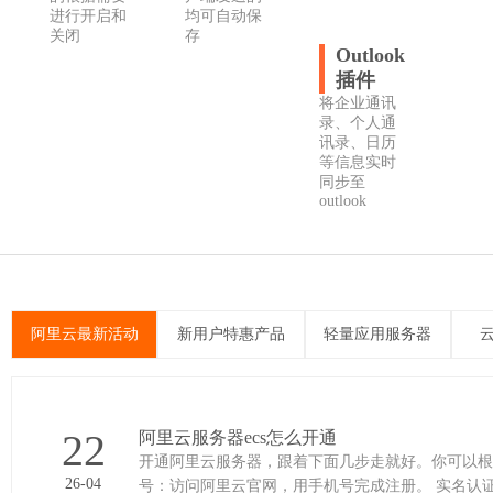
进行开启和
均可自动保
关闭
存
Outlook
插件
将企业通讯
录、个人通
讯录、日历
等信息实时
同步至
outlook
阿里云最新活动
新用户特惠产品
轻量应用服务器
云
22
阿里云服务器ecs怎么开通
开通阿里云服务器，跟着下面几步走就好。你可以根据自己的偏好，
26-04
号：访问阿里云官网，用手机号完成注册。 实名认证：这是购买国内资源的必备条件。个人用户建议通过支付宝扫码快