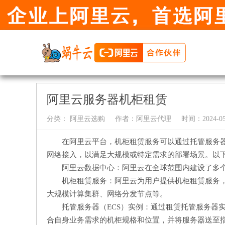
阿里云服务器机柜租赁
分类：
阿里云选购
作者：
阿里云代理
时间：2024-05-
在阿里云平台，机柜租赁服务可以通过托管服务器
网络接入，以满足大规模或特定需求的部署场景。以
阿里云数据中心：阿里云在全球范围内建设了多
机柜租赁服务：阿里云为用户提供机柜租赁服务
大规模计算集群、网络分发节点等。
托管服务器（ECS）实例：通过租赁托管服务器
合自身业务需求的机柜规格和位置，并将服务器送至