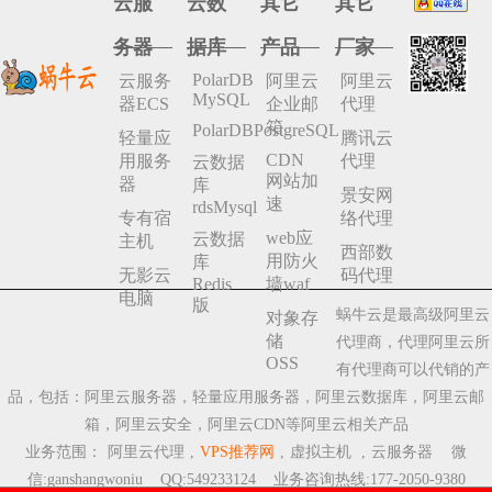
云服
云数
其它
其它
务器
据库
产品
厂家
PolarDB
云服务
阿里云
阿里云
MySQL
器ECS
企业邮
代理
箱
PolarDBPostgreSQL
轻量应
腾讯云
CDN
用服务
代理
云数据
网站加
器
库
景安网
速
rdsMysql
专有宿
络代理
web应
云数据
主机
西部数
用防火
库
无影云
码代理
Redis
墙waf
电脑
版
蜗牛云是最高级阿里云
对象存
储
代理商，代理阿里云所
OSS
有代理商可以代销的产
品，包括：阿里云服务器，轻量应用服务器，阿里云数据库，阿里云邮
箱，阿里云安全，阿里云CDN等阿里云相关产品
业务范围：
阿里云代理
,
VPS推荐网
,
虚拟主机
,
云服务器
微
信:ganshangwoniu QQ:549233124 业务咨询热线:177-2050-9380