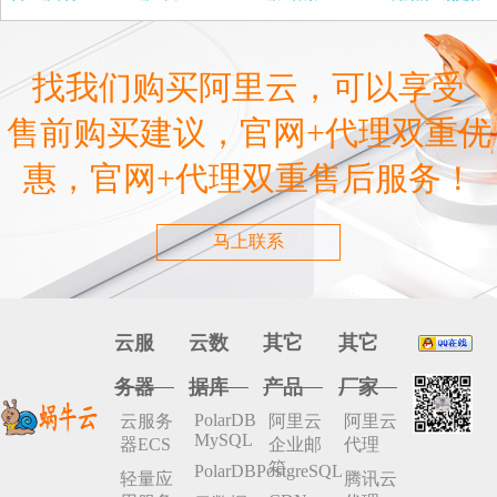
么
找我们购买阿里云，可以享受
售前购买建议，官网+代理双重优
惠，官网+代理双重售后服务！
马上联系
云服
云数
其它
其它
务器
据库
产品
厂家
PolarDB
云服务
阿里云
阿里云
MySQL
器ECS
企业邮
代理
箱
PolarDBPostgreSQL
轻量应
腾讯云