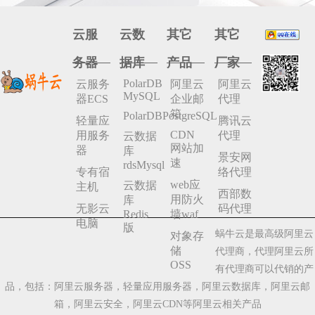
云服
云数
其它
其它
务器
据库
产品
厂家
PolarDB
云服务
阿里云
阿里云
MySQL
器ECS
企业邮
代理
箱
PolarDBPostgreSQL
轻量应
腾讯云
CDN
用服务
代理
云数据
网站加
器
库
景安网
速
rdsMysql
专有宿
络代理
web应
云数据
主机
西部数
用防火
库
无影云
码代理
Redis
墙waf
电脑
版
蜗牛云是最高级阿里云
对象存
储
代理商，代理阿里云所
OSS
有代理商可以代销的产
品，包括：阿里云服务器，轻量应用服务器，阿里云数据库，阿里云邮
箱，阿里云安全，阿里云CDN等阿里云相关产品