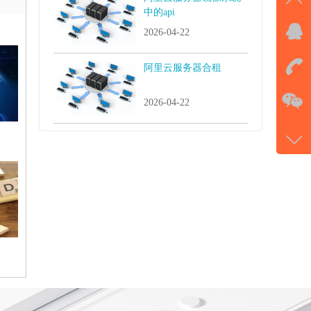
中的api
2026-04-22
QQ
击马
阿里云服务器合租
在
2026-04-22
电话
177-
微信
gans