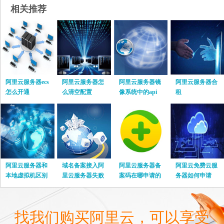
相关推荐
阿里云服务器ecs
阿里云服务器怎
阿里云服务器镜
阿里云服务器合
怎么开通
么清空配置
像系统中的api
租
阿里云服务器和
域名备案接入阿
阿里云服务器备
阿里云免费云服
本地虚拟机区别
里云服务器失败
案码在哪申请的
务器如何申请
在哪里
怎么办
找我们购买阿里云，可以享受