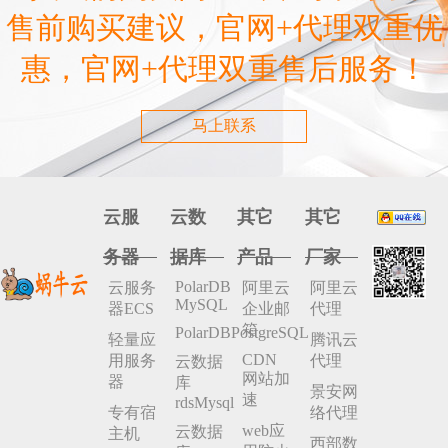
售前购买建议，官网+代理双重优
惠，官网+代理双重售后服务！
马上联系
云服
云数
其它
其它
务器
据库
产品
厂家
PolarDB
云服务
阿里云
阿里云
MySQL
器ECS
企业邮
代理
箱
PolarDBPostgreSQL
轻量应
腾讯云
CDN
用服务
代理
云数据
网站加
器
库
景安网
速
rdsMysql
专有宿
络代理
web应
云数据
主机
西部数