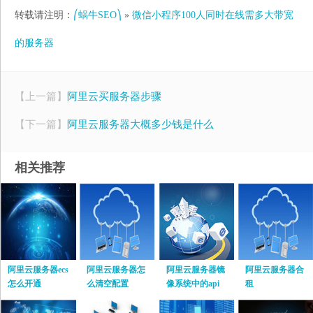
转载请注明：
⎛蜗牛SEO⎞
»
微信小程序100人同时在线需多大带宽
的服务器
【上一篇】
阿里云买服务器步骤
【下一篇】
阿里云服务器大概多少钱是什么
相关推荐
阿里云服务器ecs
阿里云服务器怎
阿里云服务器镜
阿里云服务器合
怎么开通
么清空配置
像系统中的api
租