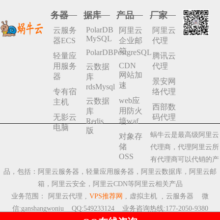
务器
据库
产品
厂家
PolarDB
云服务
阿里云
阿里云
MySQL
器ECS
企业邮
代理
箱
PolarDBPostgreSQL
轻量应
腾讯云
CDN
用服务
代理
云数据
网站加
器
库
景安网
速
rdsMysql
专有宿
络代理
web应
云数据
主机
西部数
用防火
库
无影云
码代理
Redis
墙waf
电脑
版
蜗牛云是最高级阿里云
对象存
储
代理商，代理阿里云所
OSS
有代理商可以代销的产
品，包括：阿里云服务器，轻量应用服务器，阿里云数据库，阿里云邮
箱，阿里云安全，阿里云CDN等阿里云相关产品
业务范围：
阿里云代理
,
VPS推荐网
,
虚拟主机
,
云服务器
微
信:ganshangwoniu QQ:549233124 业务咨询热线:177-2050-9380