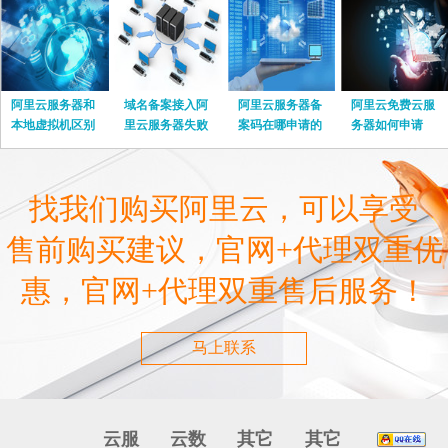
阿里云服务器和
域名备案接入阿
阿里云服务器备
阿里云免费云服
本地虚拟机区别
里云服务器失败
案码在哪申请的
务器如何申请
在哪里
怎么办
找我们购买阿里云，可以享受
售前购买建议，官网+代理双重优
惠，官网+代理双重售后服务！
马上联系
云服
云数
其它
其它