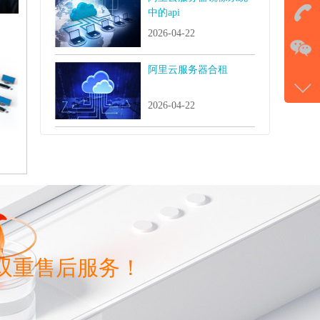
击马
中的api
2026-04-22
在
阿里云服务器合租
电话
177-
2026-04-22
微信
gans
双重售后服务！