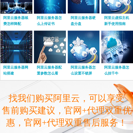
阿里云服务器续
阿里云服务器怎
阿里云服务器硬
阿里云虚拟主机
费怎样降配
么上传证书
盘分盘
新手使用指南
阿里云服务器网
阿里云服务器配
阿里云服务器怎
阿里云服务器怎
站搭建
置参数怎么看
么设置不锁屏
么挂千牛
找我们购买阿里云，可以享受
售前购买建议，官网+代理双重优
惠，官网+代理双重售后服务！