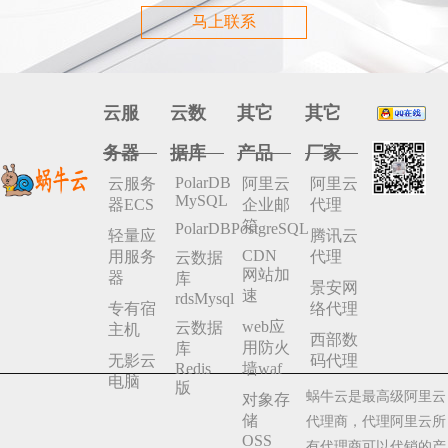
马上联系
云服
云数
其它
其它
务器
据库
产品
厂家
PolarDB
云服务
阿里云
阿里云
MySQL
器ECS
企业邮
代理
箱
PolarDBPostgreSQL
轻量应
腾讯云
CDN
用服务
代理
云数据
网站加
器
库
景安网
速
rdsMysql
专有宿
络代理
web应
云数据
主机
西部数
用防火
库
无影云
码代理
Redis
墙waf
电脑
版
蜗牛云是最高级阿里云
对象存
储
代理商，代理阿里云所
OSS
有代理商可以代销的产