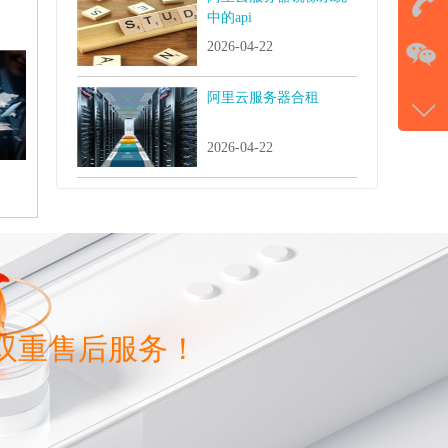
中的api
在
2026-04-22
电话
阿里云服务器合租
177-
2026-04-22
微信
gans
双重售后服务！