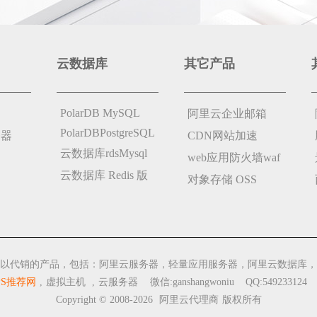
云数据库
其它产品
PolarDB MySQL
阿里云企业邮箱
PolarDBPostgreSQL
务器
CDN网站加速
云数据库rdsMysql
web应用防火墙waf
云数据库 Redis 版
对象存储 OSS
以代销的产品，包括：阿里云服务器，轻量应用服务器，阿里云数据库，
PS推荐网
,
虚拟主机
,
云服务器
微信:ganshangwoniu QQ:549233124
Copyright © 2008-2026
阿里云代理商
版权所有