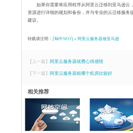
如果你需要将应用程序从阿里云迁移到亚马逊云
资源进行详细的规划和备份，并与专业的云迁移服务
建议。
转载请注明：
⎛蜗牛SEO⎞
»
阿里云服务器做亚马逊
【上一篇】
阿里云服务器续费心得感悟
【下一篇】
阿里云服务器租哪个机房比较好
相关推荐