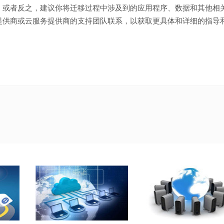
，或者反之，建议你将迁移过程中涉及到的应用程序、数据和其他相
提供商或云服务提供商的支持团队联系，以获取更具体和详细的指导