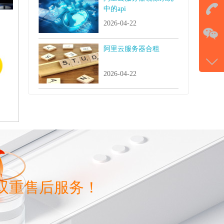
击马
中的api
2026-04-22
在
阿里云服务器合租
电话
177-
2026-04-22
微信
gans
双重售后服务！